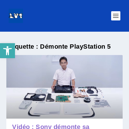
Ouvrir la barre d’outils
Étiquette :
Démonte PlayStation 5
Vidéo : Sony démonte sa