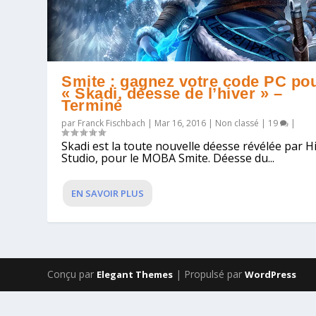
Smite : gagnez votre code PC po
« Skadi, déesse de l’hiver » –
Terminé
par
Franck Fischbach
|
Mar 16, 2016
|
Non classé
|
19
|
Skadi est la toute nouvelle déesse révélée par H
Studio, pour le MOBA Smite. Déesse du...
EN SAVOIR PLUS
Conçu par
| Propulsé par
Elegant Themes
WordPress