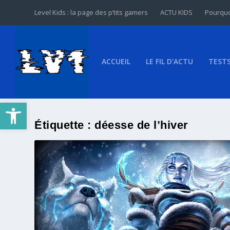
Level Kids : la page des p’tits gamers
ACTU KIDS
Pourquo
ACCUEIL
LE FIL D’ACTU
TEST
Ouvrir la barre d’outils
Étiquette :
déesse de l’hiver