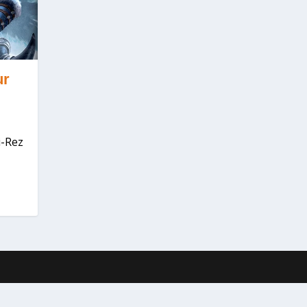
ur
i-Rez