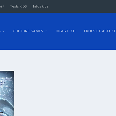
i ?
Tests KIDS
Infos kids
S
CULTURE GAMES
HIGH-TECH
TRUCS ET ASTUCE