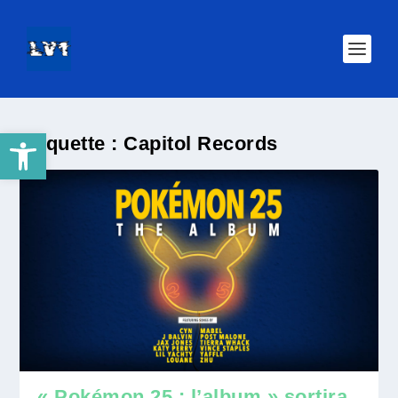
Ouvrir la barre d’outils
Étiquette :
Capitol Records
« Pokémon 25 : l’album » sortira