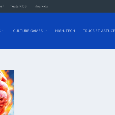
i ?
Tests KIDS
Infos kids
S
CULTURE GAMES
HIGH-TECH
TRUCS ET ASTUCE