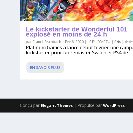
Le kickstarter de Wonderful 101
explosé en moins de 24 h
par
Franck Fischbach
|
Fév 6, 2020
|
LE FIL D'ACTU
|
0
|
Platinum Games a lancé début février une cam
kickstarter pour un remaster Switch et PS4 de...
EN SAVOIR PLUS
Conçu par
| Propulsé par
Elegant Themes
WordPress