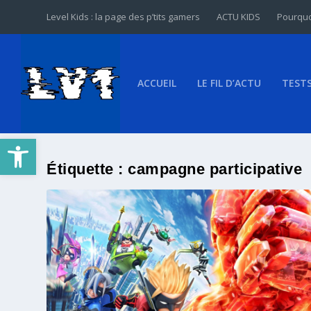
Level Kids : la page des p’tits gamers
ACTU KIDS
Pourquo
ACCUEIL
LE FIL D’ACTU
TEST
Ouvrir la barre d’outils
Étiquette :
campagne participative