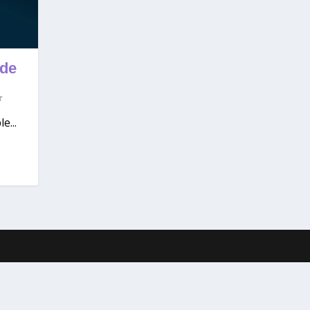
 de
e...