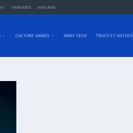
i ?
Tests KIDS
Infos kids
S
CULTURE GAMES
HIGH-TECH
TRUCS ET ASTUCE