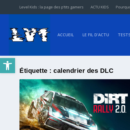
Level Kids : la page des p’tits gamers
ACTU KIDS
Pourquo
ACCUEIL
LE FIL D’ACTU
TEST
Ouvrir la barre d’outils
Étiquette :
calendrier des DLC