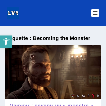
Ouvrir la barre d’outils
Étiquette :
Becoming the Monster
Vampyr : devenir un « monstre »