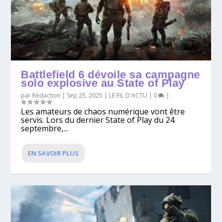
Battlefield 6 dévoile sa campagne
solo explosive au State of Play
par
Rédaction
|
Sep 25, 2025
|
LE FIL D'ACTU
|
0
|
Les amateurs de chaos numérique vont être
servis. Lors du dernier State of Play du 24
septembre,...
EN SAVOIR PLUS