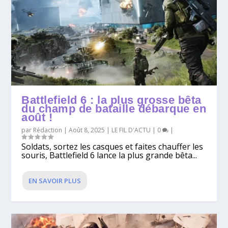
Battlefield 6 : la plus grosse bêta
du champ de bataille débarque en
août !
par
Rédaction
|
Août 8, 2025
|
LE FIL D'ACTU
|
0
|
Soldats, sortez les casques et faites chauffer les
souris, Battlefield 6 lance la plus grande bêta...
EN SAVOIR PLUS