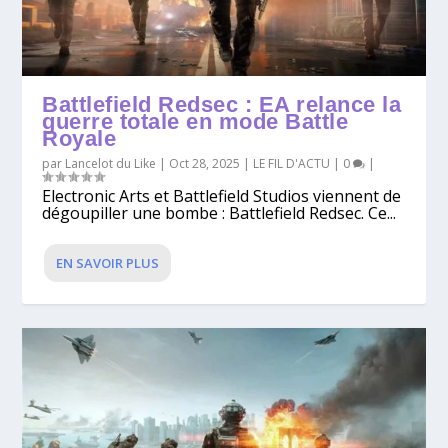
Battlefield Redsec : EA relance la
guerre totale en mode Battle
Royale
par
Lancelot du Like
|
Oct 28, 2025
|
LE FIL D'ACTU
|
0
|
Electronic Arts et Battlefield Studios viennent de
dégoupiller une bombe : Battlefield Redsec. Ce...
EN SAVOIR PLUS