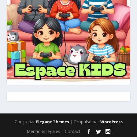
Conçu par
| Propulsé par
Elegant Themes
WordPress
Mentions légales
Contact