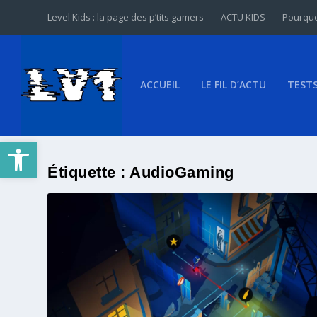
Level Kids : la page des p’tits gamers
ACTU KIDS
Pourquo
ACCUEIL
LE FIL D’ACTU
TEST
Ouvrir la barre d’outils
Étiquette :
AudioGaming