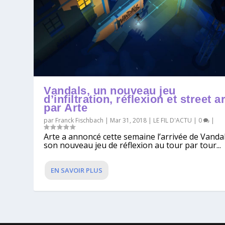
Vandals, un nouveau jeu
d’infiltration, réflexion et street ar
par Arte
par
Franck Fischbach
|
Mar 31, 2018
|
LE FIL D'ACTU
|
0
|
Arte a annoncé cette semaine l’arrivée de Vandal
son nouveau jeu de réflexion au tour par tour...
EN SAVOIR PLUS