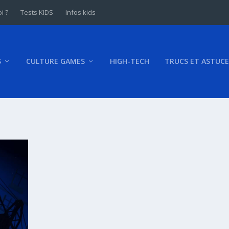
i ?
Tests KIDS
Infos kids
S
CULTURE GAMES
HIGH-TECH
TRUCS ET ASTUCE