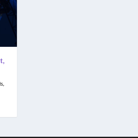
t,
s,