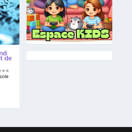
and
t de
sole