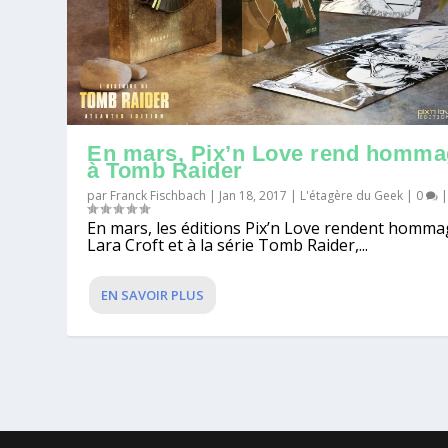
En mars, Pix’n Love rend homm
à Tomb Raider
par
Franck Fischbach
|
Jan 18, 2017
|
L'étagère du Geek
|
0
En mars, les éditions Pix’n Love rendent homma
Lara Croft et à la série Tomb Raider,...
EN SAVOIR PLUS