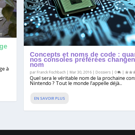
age
Concepts et noms de code : qu
nos consoles préférées changen
|
nom
ge à
par
Franck Fischbach
|
Mar 30, 2016
|
Dossiers
|
0
|
Quel sera le véritable nom de la prochaine con
Nintendo ? Tout le monde l’appelle déjà...
EN SAVOIR PLUS