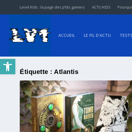
Level Kids : la page des p’tits gamers
ACTU KIDS
Pourquo
ACCUEIL
LE FIL D’ACTU
TEST
Ouvrir la barre d’outils
Étiquette :
Atlantis