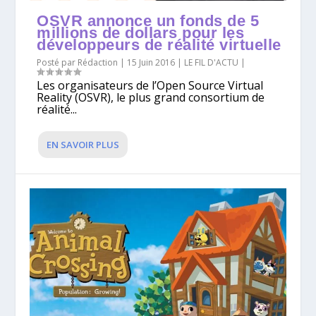
OSVR annonce un fonds de 5
millions de dollars pour les
Posté par
Rédaction
|
15 Juin 2016
|
LE FIL D'ACTU
|
Les organisateurs de l’Open Source Virtual
Reality (OSVR), le plus grand consortium de
réalité...
EN SAVOIR PLUS