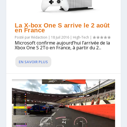
La X-box One S arrive le 2 août
en France
Posté par
Rédaction
|
18 Juil 2016
|
High-Tech
|
Microsoft confirme aujourd’hui l’arrivée de la
Xbox One S 2To en France, à partir du 2...
EN SAVOIR PLUS