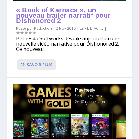
« Book of Karnaca », un
nouveau trailer narratif pour
Dishonored 2
Posté par
Rédaction
|
2 Nov 2016
|
LE FIL D'ACTU
|
Bethesda Softworks dévoile aujourd’hui une
nouvelle vidéo narrative pour Dishonored 2.
Ce nouveau...
EN SAVOIR PLUS