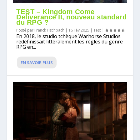
TEST – Kingdom Come
Deliverance II, nouveau standard
du RPG ?
Posté par
Franck Fischbach
|
16 Fév 2025
|
Test
|
En 2018, le studio tchèque Warhorse Studios
redéfinissait littéralement les règles du genre
RPG en...
EN SAVOIR PLUS