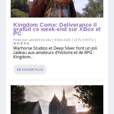
Kingdom Come: Deliverance II
gratuit ce week-end sur XBox et
PC
Posté par
Lancelot du Like
|
6 Nov 2025
|
LE FIL D'ACTU
|
Warhorse Studios et Deep Silver font un joli
cadeau aux amateurs d’histoire et de RPG :
Kingdom...
EN SAVOIR PLUS