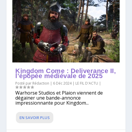
Kingdom Come : Deliverance II,
l’épopée médiévale de 2025
Posté par
Rédaction
|
6 Déc 2024
|
LE FIL D'ACTU
|
Warhorse Studios et Plaion viennent de
dégainer une bande-annonce
impressionnante pour Kingdom...
EN SAVOIR PLUS