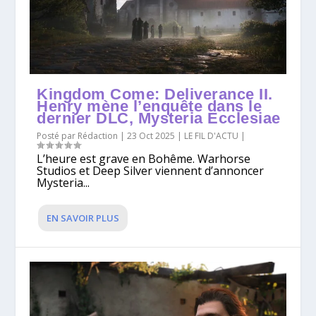
Kingdom Come: Deliverance II.
Henry mène l’enquête dans le
dernier DLC, Mysteria Ecclesiae
Posté par
Rédaction
|
23 Oct 2025
|
LE FIL D'ACTU
|
L’heure est grave en Bohême. Warhorse
Studios et Deep Silver viennent d’annoncer
Mysteria...
EN SAVOIR PLUS