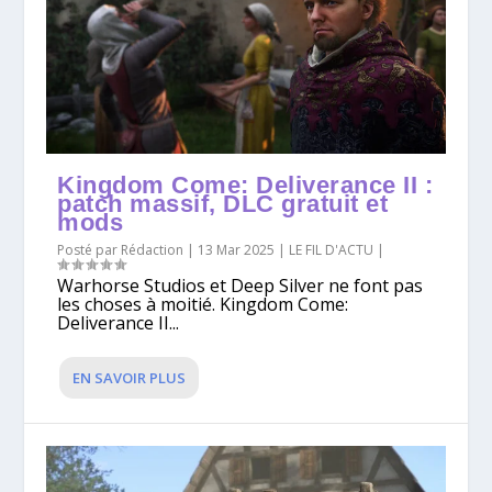
Kingdom Come: Deliverance II :
patch massif, DLC gratuit et
mods
Posté par
Rédaction
|
13 Mar 2025
|
LE FIL D'ACTU
|
Warhorse Studios et Deep Silver ne font pas
les choses à moitié. Kingdom Come:
Deliverance II...
EN SAVOIR PLUS