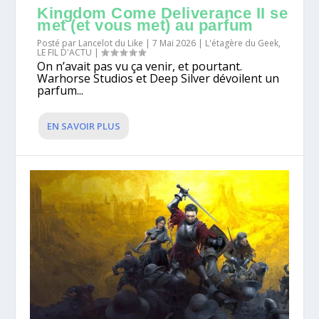
Kingdom Come Deliverance II se
met (et vous met) au parfum
Posté par
Lancelot du Like
|
7 Mai 2026
|
L'étagère du Geek
,
LE FIL D'ACTU
|
On n’avait pas vu ça venir, et pourtant.
Warhorse Studios et Deep Silver dévoilent un
parfum...
EN SAVOIR PLUS