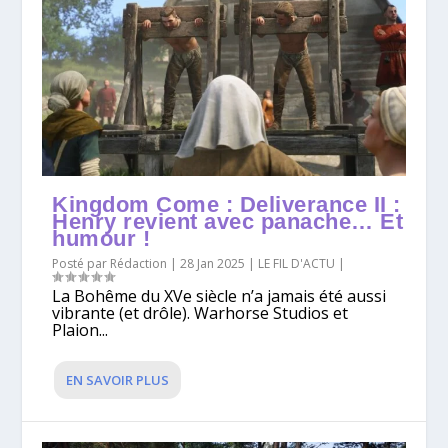
Kingdom Come : Deliverance II :
Henry revient avec panache… Et
humour !
Posté par
Rédaction
|
28 Jan 2025
|
LE FIL D'ACTU
|
La Bohême du XVe siècle n’a jamais été aussi
vibrante (et drôle). Warhorse Studios et
Plaion...
EN SAVOIR PLUS